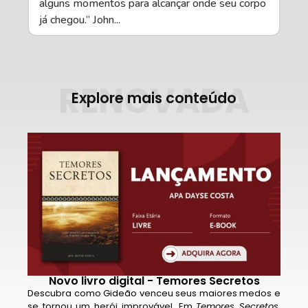
alguns momentos para alcançar onde seu corpo
já chegou.” John...
RENOVADA
Explore mais conteúdo
Novo livro digital - Temores Secretos
Descubra como Gideão venceu seus maiores medos e
se tornou um herói improvável. Em
Temores Secretos
,