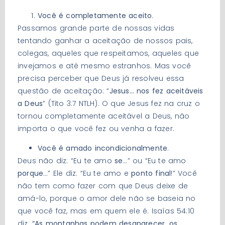
Você é completamente aceito
.
Passamos grande parte de nossas vidas
tentando ganhar a aceitação de nossos pais,
colegas, aqueles que respeitamos, aqueles que
invejamos e até mesmo estranhos. Mas você
precisa perceber que Deus já resolveu essa
questão de aceitação: “
Jesus… nos fez aceitáveis
a Deus
” (Tito 3:7 NTLH). O que Jesus fez na cruz o
tornou completamente aceitável a Deus, não
importa o que você fez ou venha a fazer.
Você é amado incondicionalmente
.
Deus não diz: “Eu te amo
se
…” ou “Eu te amo
porque
…” Ele diz: “Eu te amo e
ponto final
!” Você
não tem como fazer com que Deus deixe de
amá-lo, porque o amor dele não se baseia no
que você faz, mas em quem ele é. Isaías 54:10
diz:
“As montanhas podem desaparecer, os