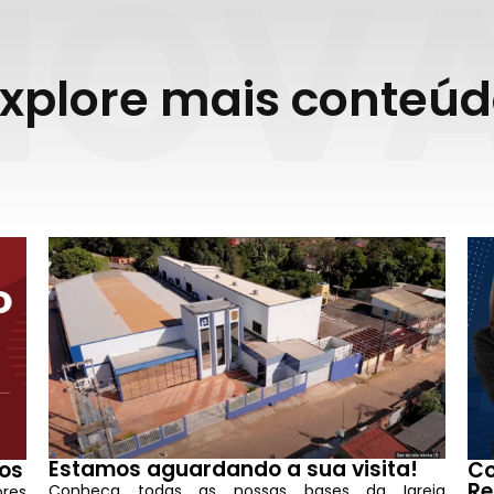
NOV
xplore mais conteú
Estamos aguardando a sua visita!
tos
Co
R
Conheça todas as nossas bases da Igreja
res