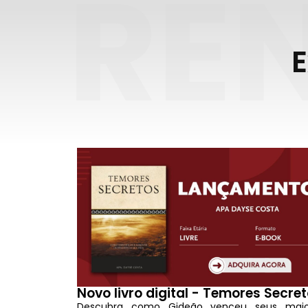
RE
E
Novo livro digital - Temores Secre
Descubra como Gideão venceu seus maio