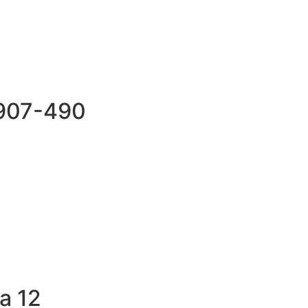
69907-490
a 12