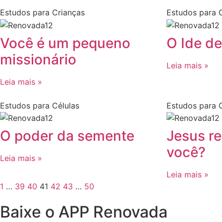
Estudos para Crianças
Estudos para 
Você é um pequeno
O Ide d
missionário
Leia mais »
Leia mais »
Estudos para Células
Estudos para C
O poder da semente
Jesus re
você?
Leia mais »
Leia mais »
1
…
39
40
41
42
43
…
50
Baixe o APP Renovada