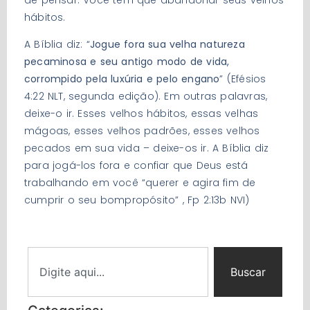
hábitos.
A Bíblia diz: “
Jogue fora sua velha natureza
pecaminosa e seu antigo modo de vida,
corrompido pela luxúria e pelo engano
” (Efésios
4:22 NLT, segunda edição). Em outras palavras,
deixe-o ir. Esses velhos hábitos, essas velhas
mágoas, esses velhos padrões, esses velhos
pecados em sua vida – deixe-os ir. A Bíblia diz
para jogá-los fora e confiar que Deus está
trabalhando em você “querer e agira fim de
cumprir o seu bompropósito” , Fp 2:13b NVI)
Buscar