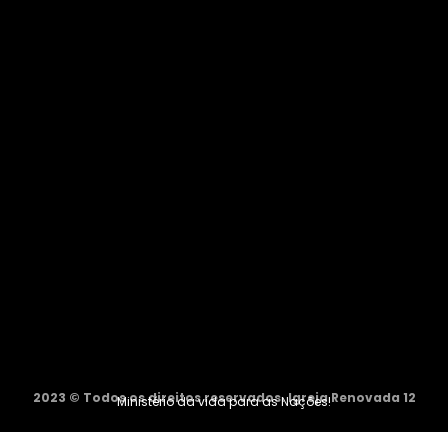
2023 © Todos os direitos reservados. Igreja Renovada 12
Ministério da vida para as Nações!