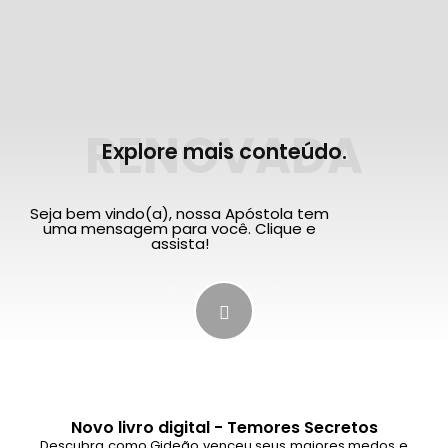
RENOVADA
Explore mais conteúdo.
Seja bem vindo(a), nossa Apóstola tem
uma mensagem para você. Clique e
assista!
Novo livro digital - Temores Secretos
Descubra como Gideão venceu seus maiores medos e