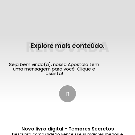
RENOVADA
Explore mais conteúdo.
Seja bem vindo(a), nossa Apóstola tem
uma mensagem para você. Clique e
assista!
Novo livro digital - Temores Secretos
Descubra como Gideão venceu seus maiores medos e