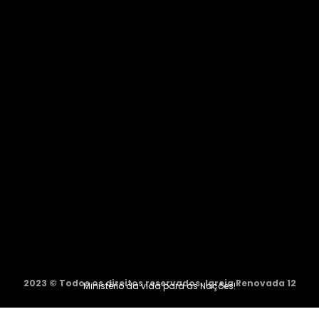
2023 © Todos os direitos reservados. Igreja Renovada 12
Ministério da vida para as Nações!