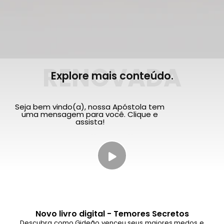
RENOVADA
Explore mais conteúdo.
Seja bem vindo(a), nossa Apóstola tem
uma mensagem para você. Clique e
assista!
Novo livro digital - Temores Secretos
Descubra como Gideão venceu seus maiores medos e