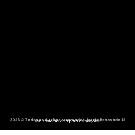
2023 © Todos os direitos reservados. Igreja Renovada 12
Ministério da vida para as Nações!