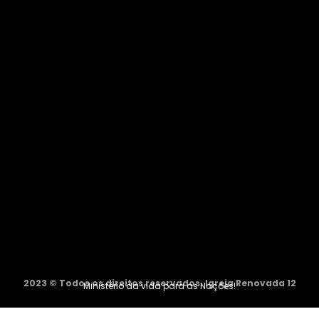
2023 © Todos os direitos reservados. Igreja Renovada 12
Ministério da vida para as Nações!