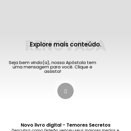
RENOVADA
Explore mais conteúdo.
Seja bem vindo(a), nossa Apóstola tem
uma mensagem para você. Clique e
assista!
Novo livro digital - Temores Secretos
Descubra como Gideão venceu seus maiores medos e