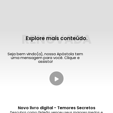
RENOVADA
Explore mais conteúdo.
Seja bem vindo(a), nossa Apóstola tem
uma mensagem para você. Clique e
assista!
Novo livro digital - Temores Secretos
Descubra como Gideão venceu seus maiores medos e