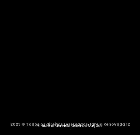
2023 © Todos os direitos reservados. Igreja Renovada 12
Ministério da vida para as Nações!