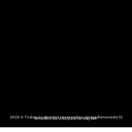
2023 © Todos os direitos reservados. Igreja Renovada 12
Ministério da vida para as Nações!