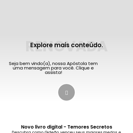
RENOVADA
Explore mais conteúdo.
Seja bem vindo(a), nossa Apóstola tem
uma mensagem para você. Clique e
assista!
Novo livro digital - Temores Secretos
Descubra como Gideão venceu seus maiores medos e