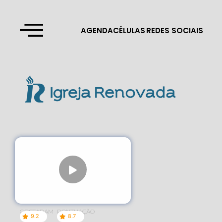
AGENDA
CÉLULAS
REDES SOCIAIS
GOSTARAM
PONTUAÇÃO
9.2
8.7