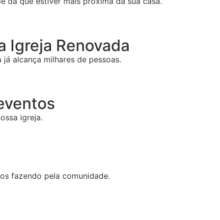
e da que estiver mais próxima da sua casa.
 Igreja Renovada
já alcança milhares de pessoas.
 eventos
ossa igreja.
mos fazendo pela comunidade.