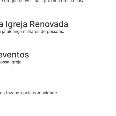
e da que estiver mais próxima da sua casa.
 Igreja Renovada
já alcança milhares de pessoas.
 eventos
ossa igreja.
mos fazendo pela comunidade.