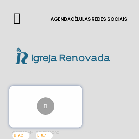
AGENDA
CÉLULAS
REDES SOCIAIS
GOSTARAM
PONTUAÇÃO
9.2
8.7