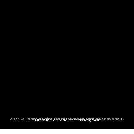
2023 © Todos os direitos reservados. Igreja Renovada 12
Ministério da vida para as Nações!