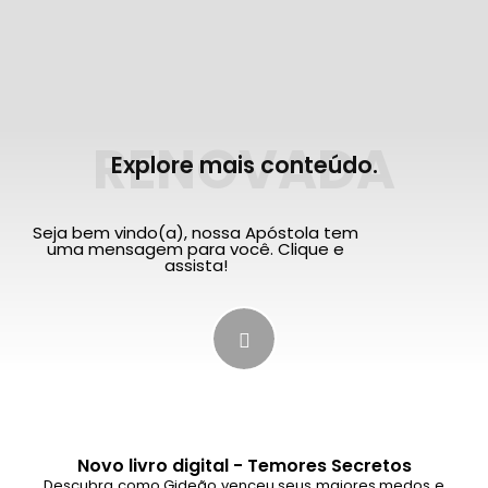
RENOVADA
Explore mais conteúdo.
Seja bem vindo(a), nossa Apóstola tem
uma mensagem para você. Clique e
assista!
Novo livro digital - Temores Secretos
Descubra como Gideão venceu seus maiores medos e