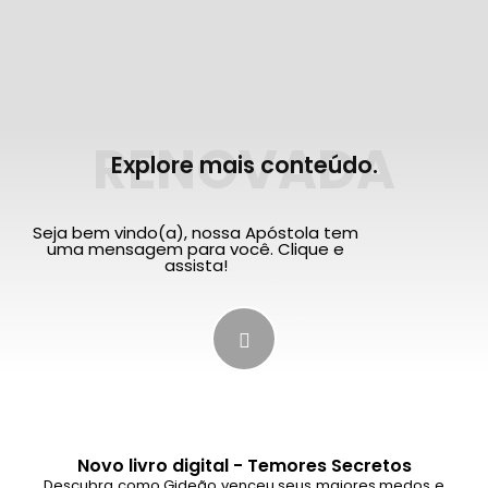
RENOVADA
Explore mais conteúdo.
Seja bem vindo(a), nossa Apóstola tem
uma mensagem para você. Clique e
assista!
Novo livro digital - Temores Secretos
Descubra como Gideão venceu seus maiores medos e