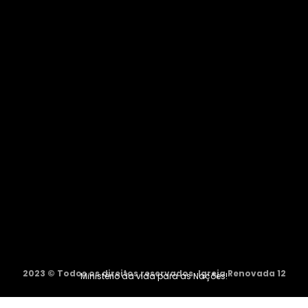
2023 © Todos os direitos reservados. Igreja Renovada 12
Ministério da vida para as Nações!