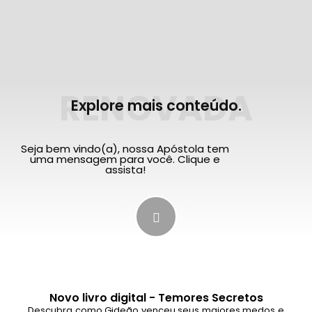
RENOVADA
Explore mais conteúdo.
Seja bem vindo(a), nossa Apóstola tem
uma mensagem para você. Clique e
assista!
Novo livro digital - Temores Secretos
Descubra como Gideão venceu seus maiores medos e