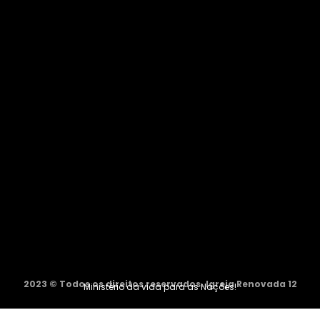
2023 © Todos os direitos reservados. Igreja Renovada 12
Ministério da vida para as Nações!