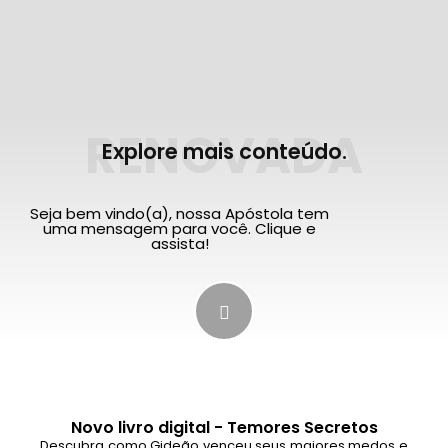
RENOVADA
Explore mais conteúdo.
Seja bem vindo(a), nossa Apóstola tem
uma mensagem para você. Clique e
assista!
Novo livro digital - Temores Secretos
Descubra como Gideão venceu seus maiores medos e