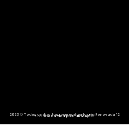
2023 © Todos os direitos reservados. Igreja Renovada 12
Ministério da vida para as Nações!