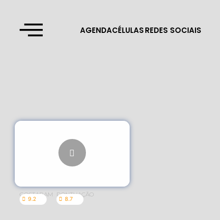
AGENDA
CÉLULAS
REDES SOCIAIS
GOSTARAM
PONTUAÇÃO
9.2
8.7