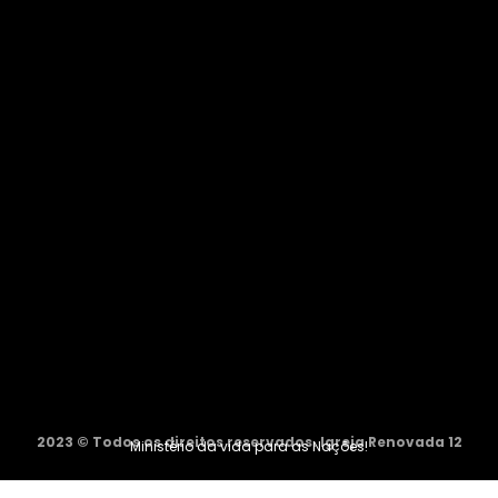
2023 © Todos os direitos reservados. Igreja Renovada 12
Ministério da vida para as Nações!