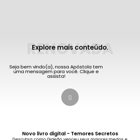
RENOVADA
Explore mais conteúdo.
Seja bem vindo(a), nossa Apóstola tem
uma mensagem para você. Clique e
assista!
Novo livro digital - Temores Secretos
Descubra como Gideão venceu seus maiores medos e