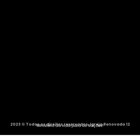
2023 © Todos os direitos reservados. Igreja Renovada 12
Ministério da vida para as Nações!