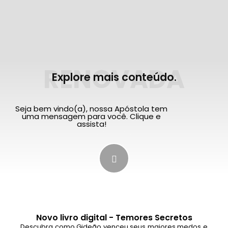
RENOVADA
Explore mais conteúdo.
Seja bem vindo(a), nossa Apóstola tem
uma mensagem para você. Clique e
assista!
Novo livro digital - Temores Secretos
Descubra como Gideão venceu seus maiores medos e