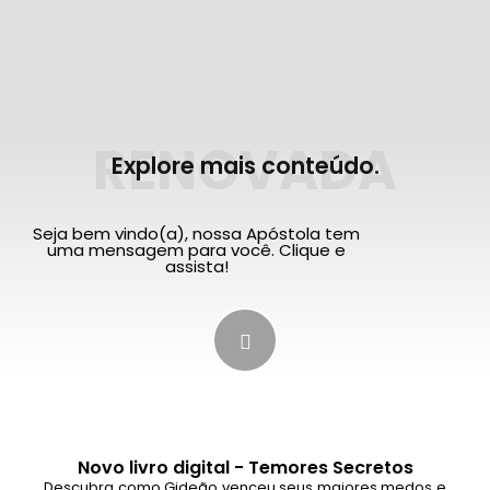
RENOVADA
Explore mais conteúdo.
Seja bem vindo(a), nossa Apóstola tem
uma mensagem para você. Clique e
assista!
Novo livro digital - Temores Secretos
Descubra como Gideão venceu seus maiores medos e