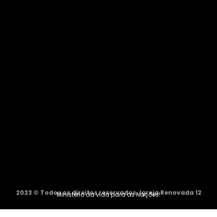
2023 © Todos os direitos reservados. Igreja Renovada 12
Ministério da vida para as Nações!