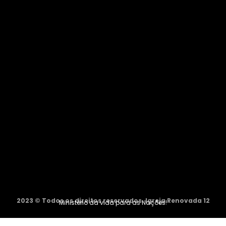
2023 © Todos os direitos reservados. Igreja Renovada 12
Ministério da vida para as Nações!