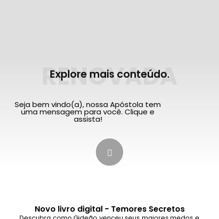
RENOVADA
Explore mais conteúdo.
Seja bem vindo(a), nossa Apóstola tem
uma mensagem para você. Clique e
assista!
Novo livro digital - Temores Secretos
Descubra como Gideão venceu seus maiores medos e