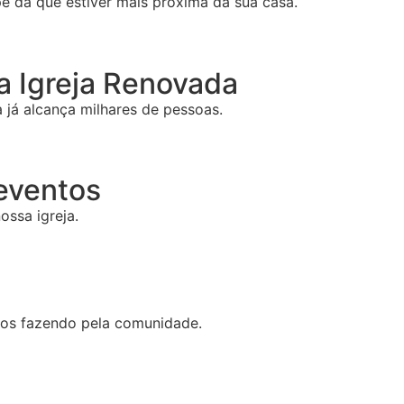
e da que estiver mais próxima da sua casa.
 Igreja Renovada
já alcança milhares de pessoas.
 eventos
ossa igreja.
mos fazendo pela comunidade.