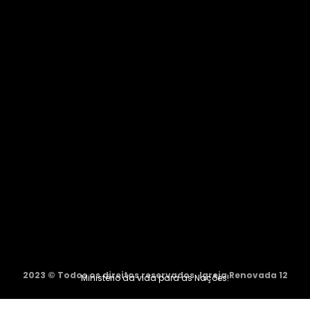
2023 © Todos os direitos reservados. Igreja Renovada 12
Ministério da vida para as Nações!