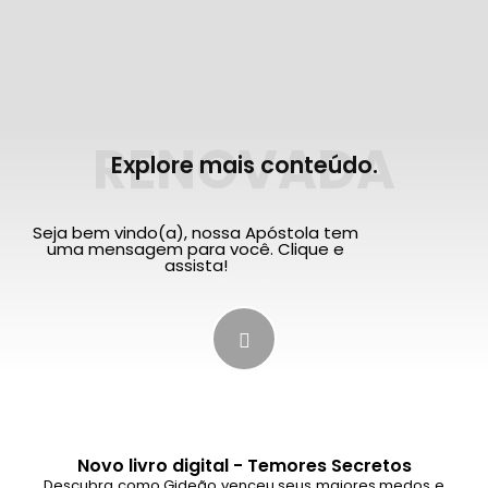
RENOVADA
Explore mais conteúdo.
Seja bem vindo(a), nossa Apóstola tem
uma mensagem para você. Clique e
assista!
Novo livro digital - Temores Secretos
Descubra como Gideão venceu seus maiores medos e