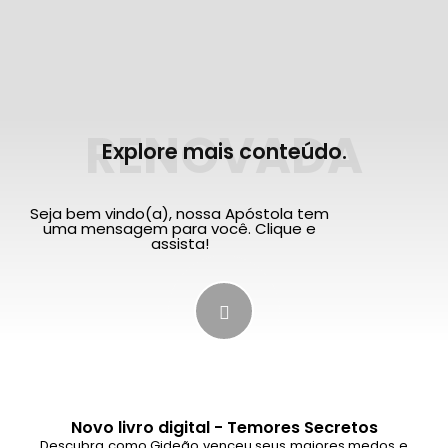
RENOVADA
Explore mais conteúdo.
Seja bem vindo(a), nossa Apóstola tem
uma mensagem para você. Clique e
assista!
Novo livro digital - Temores Secretos
Descubra como Gideão venceu seus maiores medos e