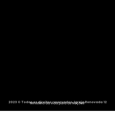
2023 © Todos os direitos reservados. Igreja Renovada 12
Ministério da vida para as Nações!