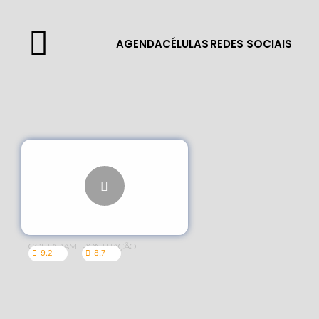
AGENDA
CÉLULAS
REDES SOCIAIS
GOSTARAM
PONTUAÇÃO
9.2
8.7