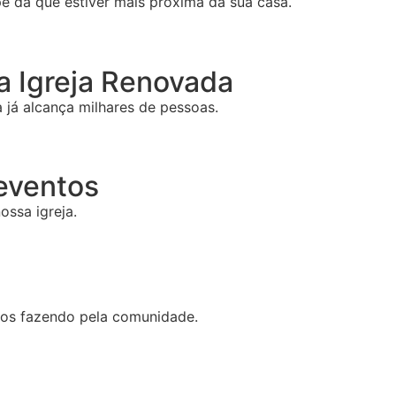
e da que estiver mais próxima da sua casa.
 Igreja Renovada
já alcança milhares de pessoas.
 eventos
ossa igreja.
mos fazendo pela comunidade.