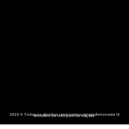
2023 © Todos os direitos reservados. Igreja Renovada 12
Ministério da vida para as Nações!