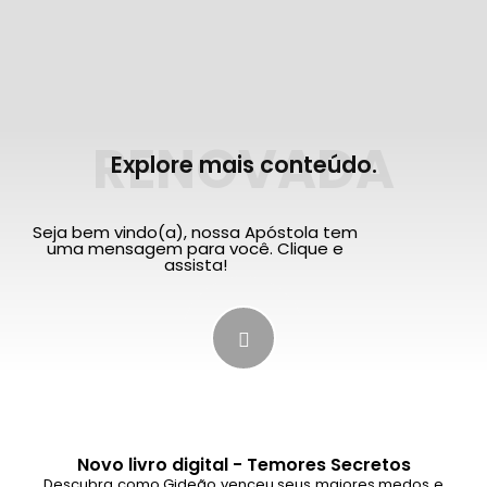
RENOVADA
Explore mais conteúdo.
Seja bem vindo(a), nossa Apóstola tem
uma mensagem para você. Clique e
assista!
Novo livro digital - Temores Secretos
Descubra como Gideão venceu seus maiores medos e