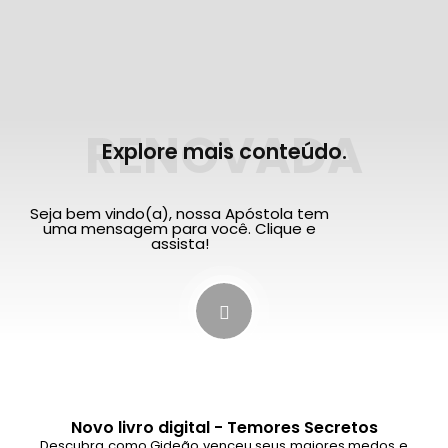
RENOVADA
Explore mais conteúdo.
Seja bem vindo(a), nossa Apóstola tem
uma mensagem para você. Clique e
assista!
Novo livro digital - Temores Secretos
Descubra como Gideão venceu seus maiores medos e