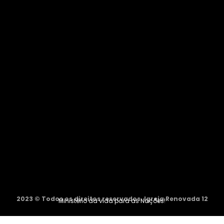
2023 © Todos os direitos reservados. Igreja Renovada 12
Ministério da vida para as Nações!