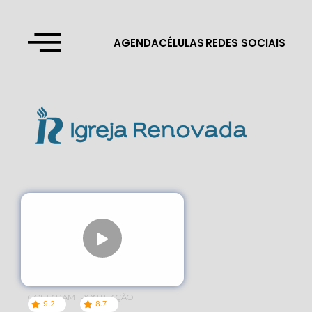
AGENDA
CÉLULAS
REDES SOCIAIS
GOSTARAM
PONTUAÇÃO
9.2
8.7