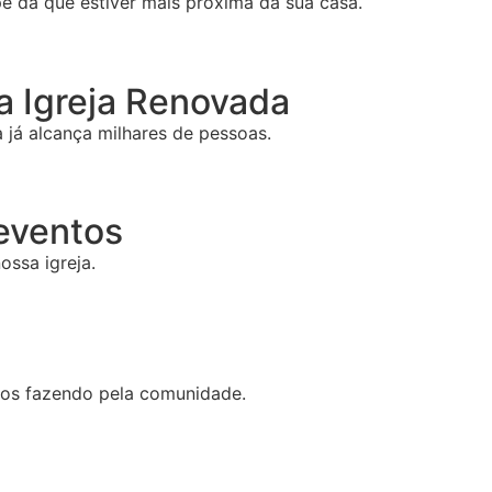
e da que estiver mais próxima da sua casa.
 Igreja Renovada
já alcança milhares de pessoas.
 eventos
ossa igreja.
mos fazendo pela comunidade.