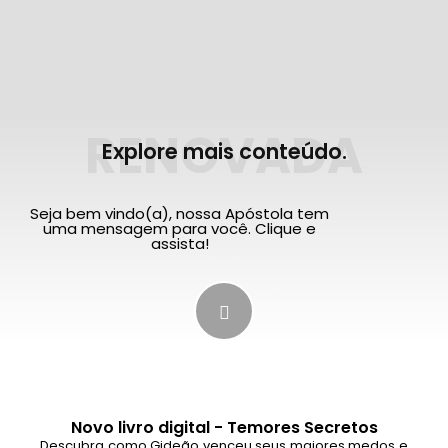
RENOVADA
Explore mais conteúdo.
Seja bem vindo(a), nossa Apóstola tem
uma mensagem para você. Clique e
assista!
Novo livro digital - Temores Secretos
Descubra como Gideão venceu seus maiores medos e