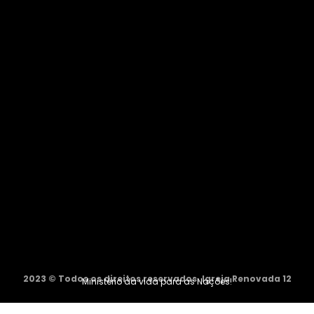
2023 © Todos os direitos reservados. Igreja Renovada 12
Ministério da vida para as Nações!