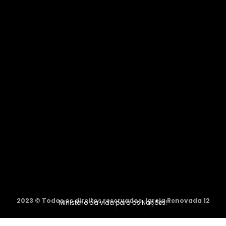
2023 © Todos os direitos reservados. Igreja Renovada 12
Ministério da vida para as Nações!