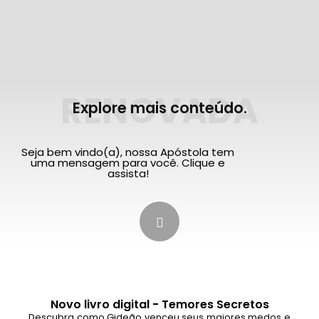
RENOVADA
Explore mais conteúdo.
Seja bem vindo(a), nossa Apóstola tem
uma mensagem para você. Clique e
assista!
Novo livro digital - Temores Secretos
Descubra como Gideão venceu seus maiores medos e