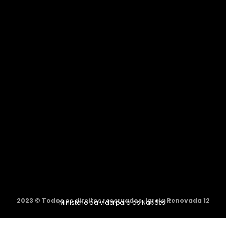
2023 © Todos os direitos reservados. Igreja Renovada 12
Ministério da vida para as Nações!