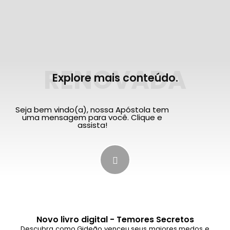
RENOVADA
Explore mais conteúdo.
Seja bem vindo(a), nossa Apóstola tem
uma mensagem para você. Clique e
assista!
Novo livro digital - Temores Secretos
Descubra como Gideão venceu seus maiores medos e