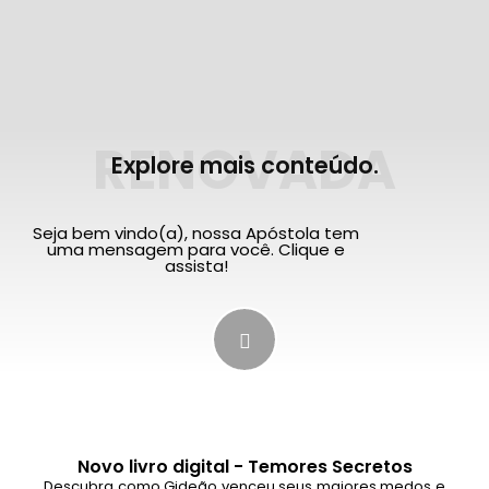
RENOVADA
Explore mais conteúdo.
Seja bem vindo(a), nossa Apóstola tem
uma mensagem para você. Clique e
assista!
Novo livro digital - Temores Secretos
Descubra como Gideão venceu seus maiores medos e