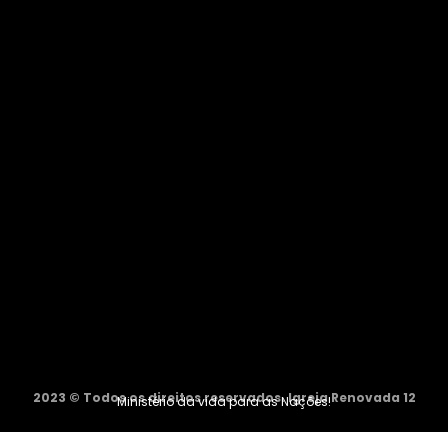
2023 © Todos os direitos reservados. Igreja Renovada 12
Ministério da vida para as Nações!