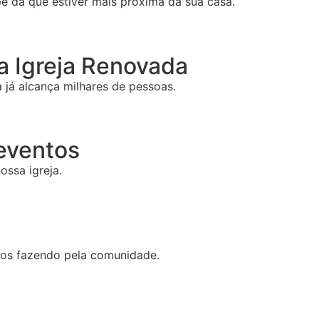
e da que estiver mais próxima da sua casa.
 Igreja Renovada
já alcança milhares de pessoas.
 eventos
ossa igreja.
mos fazendo pela comunidade.