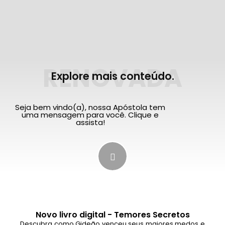
RENOVADA
Explore mais conteúdo.
Seja bem vindo(a), nossa Apóstola tem
uma mensagem para você. Clique e
assista!
Novo livro digital - Temores Secretos
Descubra como Gideão venceu seus maiores medos e