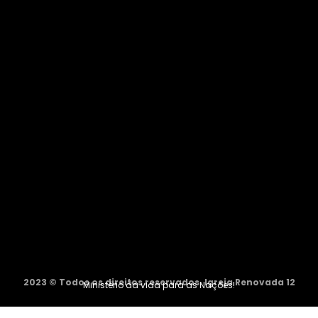
2023 © Todos os direitos reservados. Igreja Renovada 12
Ministério da vida para as Nações!