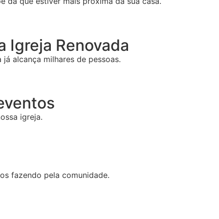
e da que estiver mais próxima da sua casa.
 Igreja Renovada
já alcança milhares de pessoas.
 eventos
ossa igreja.
mos fazendo pela comunidade.