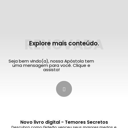
RENOVADA
Explore mais conteúdo.
Seja bem vindo(a), nossa Apóstola tem
uma mensagem para você. Clique e
assista!
Novo livro digital - Temores Secretos
Descubra como Gideão venceu seus maiores medos e