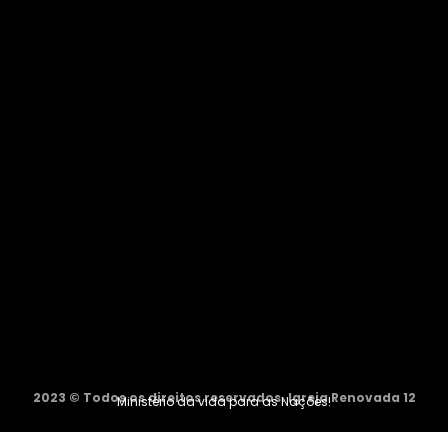
2023 © Todos os direitos reservados. Igreja Renovada 12
Ministério da vida para as Nações!