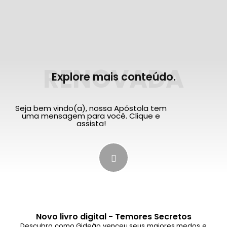
RENOVADA
Explore mais conteúdo.
Seja bem vindo(a), nossa Apóstola tem
uma mensagem para você. Clique e
assista!
Novo livro digital - Temores Secretos
Descubra como Gideão venceu seus maiores medos e