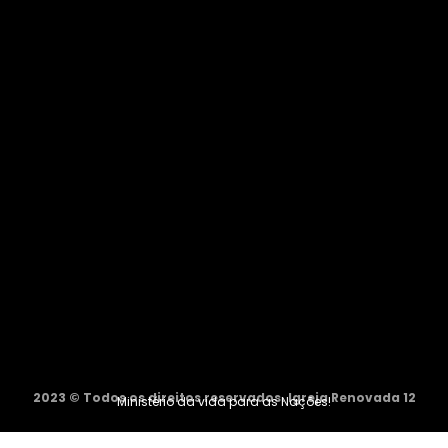
2023 © Todos os direitos reservados. Igreja Renovada 12
Ministério da vida para as Nações!