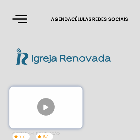
AGENDA
CÉLULAS
REDES SOCIAIS
GOSTARAM
PONTUAÇÃO
9.2
8.7