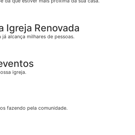
e da que estiver mais próxima da sua casa.
 Igreja Renovada
já alcança milhares de pessoas.
 eventos
ossa igreja.
mos fazendo pela comunidade.