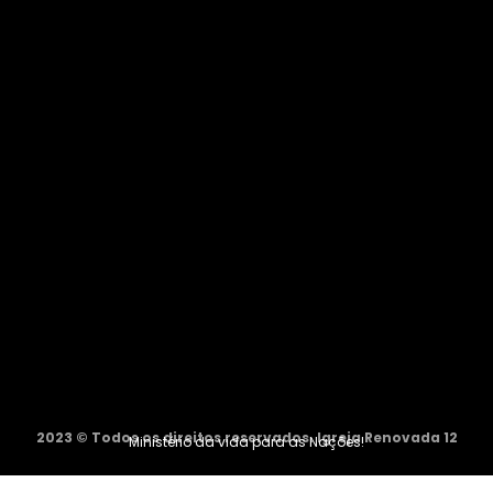
2023 © Todos os direitos reservados. Igreja Renovada 12
Ministério da vida para as Nações!