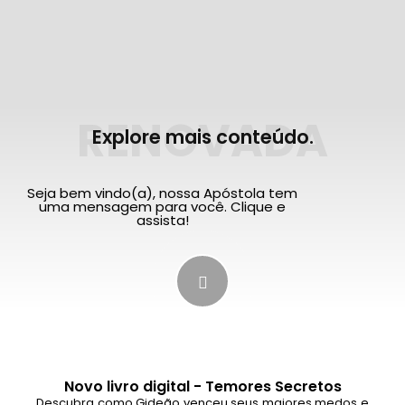
RENOVADA
Explore mais conteúdo.
Seja bem vindo(a), nossa Apóstola tem
uma mensagem para você. Clique e
assista!
Novo livro digital - Temores Secretos
Descubra como Gideão venceu seus maiores medos e