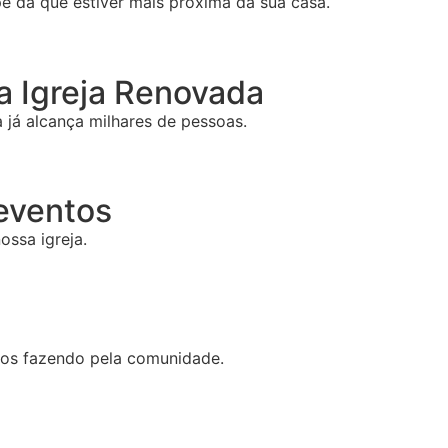
e da que estiver mais próxima da sua casa.
 Igreja Renovada
já alcança milhares de pessoas.
 eventos
ossa igreja.
mos fazendo pela comunidade.