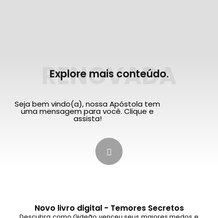
RENOVADA
Explore mais conteúdo.
Seja bem vindo(a), nossa Apóstola tem
uma mensagem para você. Clique e
assista!
Novo livro digital - Temores Secretos
Descubra como Gideão venceu seus maiores medos e