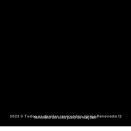
2023 © Todos os direitos reservados. Igreja Renovada 12
Ministério da vida para as Nações!