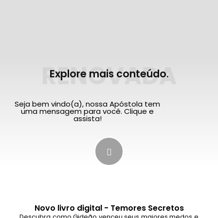
RENOVADA
Explore mais conteúdo.
Seja bem vindo(a), nossa Apóstola tem
uma mensagem para você. Clique e
assista!
Novo livro digital - Temores Secretos
Descubra como Gideão venceu seus maiores medos e