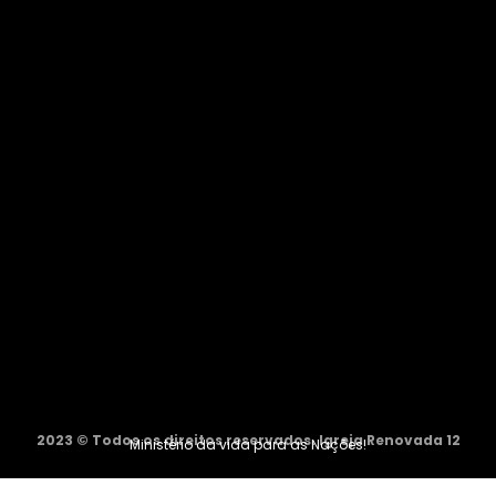
2023 © Todos os direitos reservados. Igreja Renovada 12
Ministério da vida para as Nações!