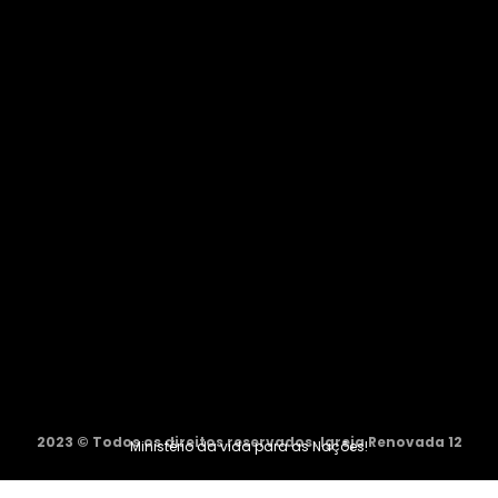
2023 © Todos os direitos reservados. Igreja Renovada 12
Ministério da vida para as Nações!