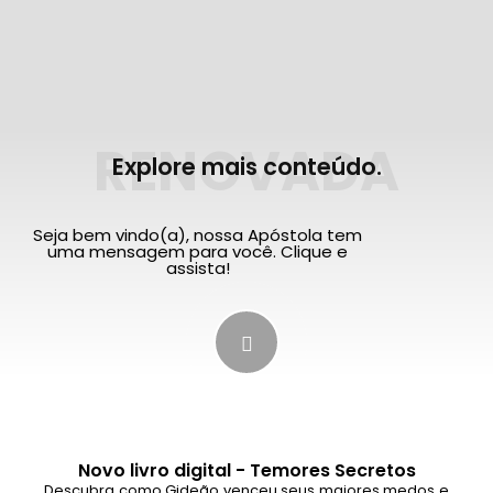
RENOVADA
Explore mais conteúdo.
Seja bem vindo(a), nossa Apóstola tem
uma mensagem para você. Clique e
assista!
Novo livro digital - Temores Secretos
Descubra como Gideão venceu seus maiores medos e