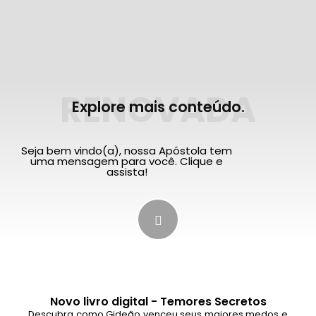
RENOVADA
Explore mais conteúdo.
Seja bem vindo(a), nossa Apóstola tem
uma mensagem para você. Clique e
assista!
Novo livro digital - Temores Secretos
Descubra como Gideão venceu seus maiores medos e