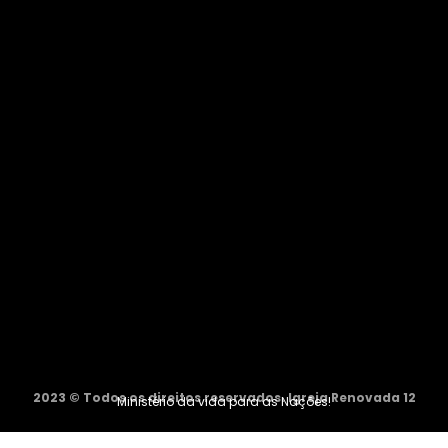
2023 © Todos os direitos reservados. Igreja Renovada 12
Ministério da vida para as Nações!